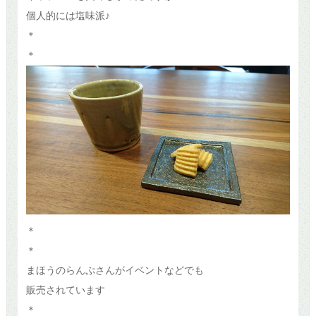
個人的には塩味派♪
＊
＊
＊
＊
まほうのらんぷさんがイベントなどでも
販売されています
＊