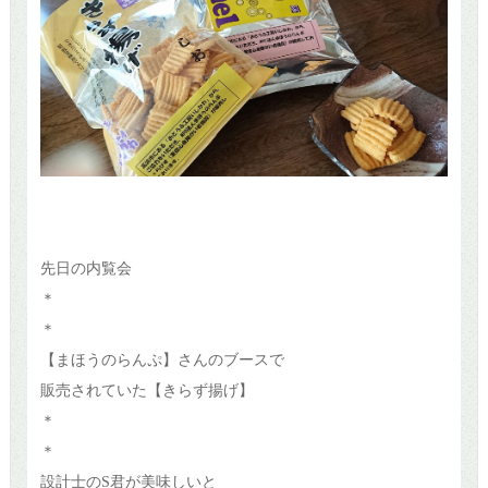
先日の内覧会
＊
＊
【まほうのらんぷ】さんのブースで
販売されていた【きらず揚げ】
＊
＊
設計士のS君が美味しいと