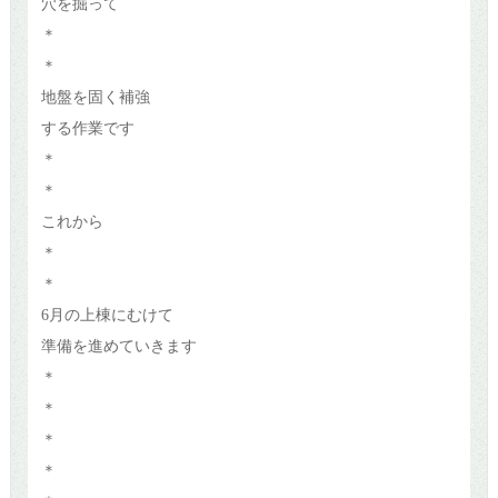
穴を掘って
＊
＊
地盤を固く補強
する作業です
＊
＊
これから
＊
＊
6月の上棟にむけて
準備を進めていきます
＊
＊
＊
＊