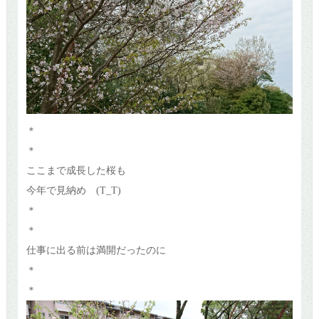
＊
＊
ここまで成長した桜も
今年で見納め (T_T)
＊
＊
仕事に出る前は満開だったのに
＊
＊