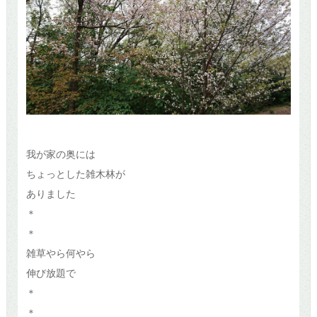
我が家の奥には
ちょっとした雑木林が
ありました
＊
＊
雑草やら何やら
伸び放題で
＊
＊