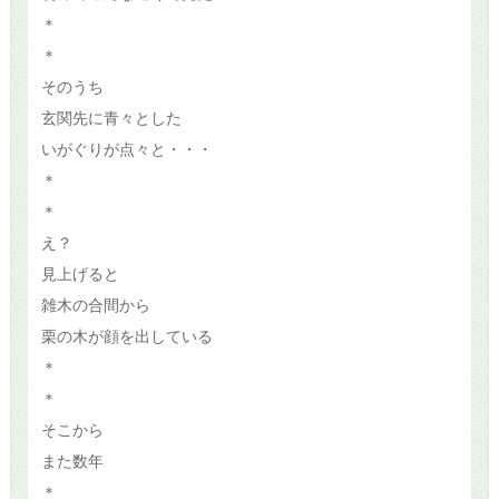
＊
＊
そのうち
玄関先に青々とした
いがぐりが点々と・・・
＊
＊
え？
見上げると
雑木の合間から
栗の木が顔を出している
＊
＊
そこから
また数年
＊